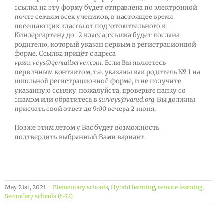
ссылка на эту форму будет отправлена по электронной
почте семьям всех учеников, в настоящее время
посещающих классы от подготовительного к
Киндергартену до 12 класса; ссылка будет послана
родителю, который указан первым в регистрационной
форме. Ссылка придёт с адреса
vpssurveys
@
qemailserver
.
com
.
Если Вы являетесь
первичным контактом, т.е. указаны как родитель № 1 на
школьной регистрационной форме, и не получите
указанную ссылку, пожалуйста, проверьте папку со
спамом или обратитесь в
surveys
@
vansd
.
org
. Вы должны
прислать свой ответ до 9:00 вечера 2 июня.
Позже этим летом у Вас будет возможность
подтвердить выбранный Вами вариант.
May 21st, 2021
|
Elementary schools
,
Hybrid learning
,
remote learning
,
Secondary schools (6-12)