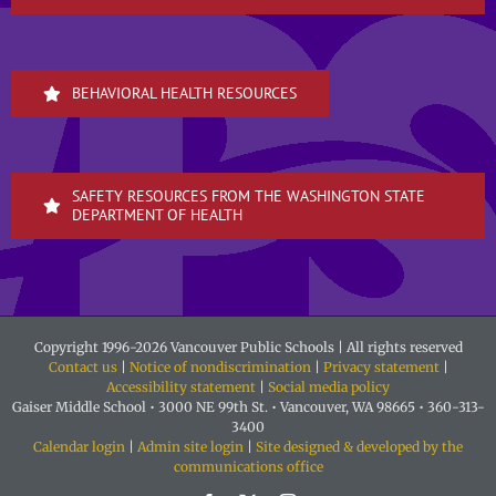
BEHAVIORAL HEALTH RESOURCES
SAFETY RESOURCES FROM THE WASHINGTON STATE
DEPARTMENT OF HEALTH
Copyright 1996-
2026 Vancouver Public Schools | All rights reserved
Contact us
|
Notice of nondiscrimination
|
Privacy statement
|
Accessibility statement
|
Social media policy
Gaiser Middle School • 3000 NE 99th St. • Vancouver, WA 98665 • 360-313-
3400
Calendar login
|
Admin site login
|
Site designed & developed by the
communications office