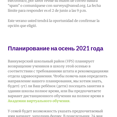
electrónico, por favor revise su buzón de correo basura
“spam” o comuníquese con surveys@vansd.org. La fecha
límite para responder es el 2 de junio a las 9 p.m.
Este verano usted tendrá la oportunidad de confirmar la
opción que eligió.
Планирование на осень 2021 года
Ванкуверский школьный район (
VPS
) планирует
возвращение учеников в школу этой осенью в
соответствии с требованиями штата и рекомендациями
отдела здравоохранения. Чтобы помочь нам определить
направление нашего планирования, мы хотим знать,
будет(-ут) ли Ваш ребёнок (дети) посещать занятия в
здании школы полное время, или Вы предпочитаете
вариант дистанционного обучения на полное время в
Академии виртуального обучения
.
У семей будет возможность указать предпочитаемый
ими вариант, заполнив форму. В понедельник, 24 мая,